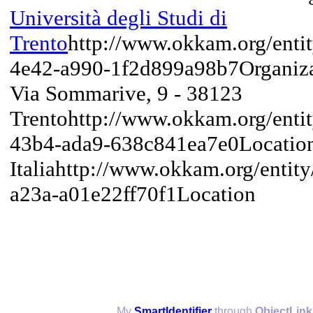
Università degli Studi di
Trento
http://www.okkam.org/enti
4e42-a990-1f2d899a98b7
Organiz
Via Sommarive, 9 - 38123
Trento
http://www.okkam.org/enti
43b4-ada9-638c841ea7e0
Locatio
Italia
http://www.okkam.org/entit
a23a-a01e22ff70f1
Location
My
SmartIdentifier
through
ObjectLink