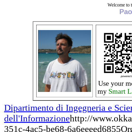
Welcome to 
Pao
Use your mo
my
Smart L
Dipartimento di Ingegneria e Scie
dell'Informazione
http://www.okka
351c-4ac5-be68-6a6eeeed6855
Or